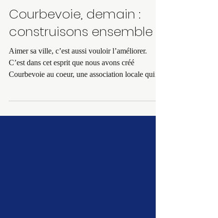
1 mars 2025
Courbevoie, demain :
construisons ensemble !
Aimer sa ville, c’est aussi vouloir l’améliorer.
C’est dans cet esprit que nous avons créé
Courbevoie au coeur, une association locale qui
rassemble des habitants et des experts qui sont
fiers d’être Courbevoisiens et qui veulent réfléchir
collectivement à l’avenir de notre ville. Sur le
terrain, après plusieurs mois de consultation
citoyenne, d’échanges avec vous, j’entends que
nous partageons le même constat : nous aimons
vivre à Courbevoie, qui regorge d’atouts
considérabl