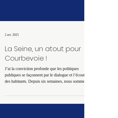
2 avr. 2025
La Seine, un atout pour
Courbevoie !
J’ai la conviction profonde que les politiques
publiques se façonnent par le dialogue et l’écoute
des habitants. Depuis six semaines, nous sommes
allés à la rencontre des riverains des Berges de
Seine pour échanger sur leurs attentes et
propositions. Nous avons reçu des centaines de
réponses ! Ce dialogue citoyen est essentiel pour