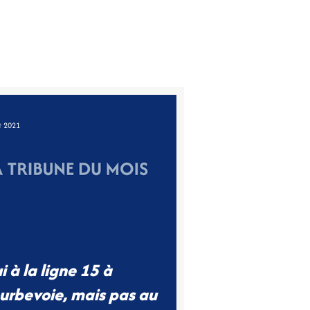
équipe
Mon parcours
Mes actualités
Contactez-moi
t 2021
i à la ligne 15 à
evoie, mais pas au