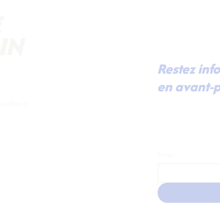
Restez inf
en avant-p
Pour recevoir dir
uillain.fr
mes dernières actu
prochaines renco
à ma lettre d'inf
Email