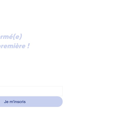
ormé(e)
remière !
ectement dans votre boîte mail
alités et les invitations à nos
ntres à Courbevoie, abonnez-vous
ormation.
Je m'inscris