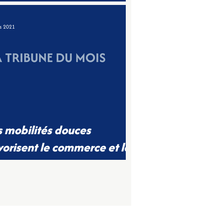
triment du cadre de vie !
s 2021
s mobilités douces
vorisent le commerce et le
vre ensemble