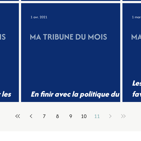
des solutions à Courbevoie !
dé
1 avr. 2021
1 mar
Le
 les
En finir avec la politique du
fa
ennes
tout béton
vi
7
8
9
10
11