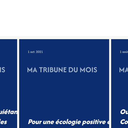
Mon programme
Mon 
1 oct. 2021
1 aoû
uiétante
Ou
des
Pour une écologie positive et
Courb