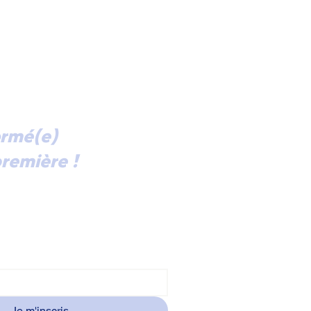
ormé(e)
remière !
ectement dans votre boîte mail
alités et les invitations à nos
ntres à Courbevoie, abonnez-vous
ormation.
Je m'inscris