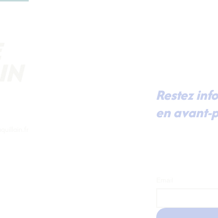
Restez inf
en avant-p
Pour recevoir dir
uillain.fr
mes dernières actu
prochaines renco
à ma lettre d'inf
Email