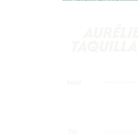
Bruno Le Maire
Mail
contact@aurelietaq
Tél
+33 7 66 02 92 11