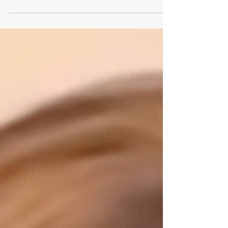
Le soleil nous a accompagnés ce matin au stade
Jean-Pierre Rives de Courbevoie, pendant les 2
km de course en soutien à l’Institut Curie et au
profit de la lutte contre le cancer de l’enfant.