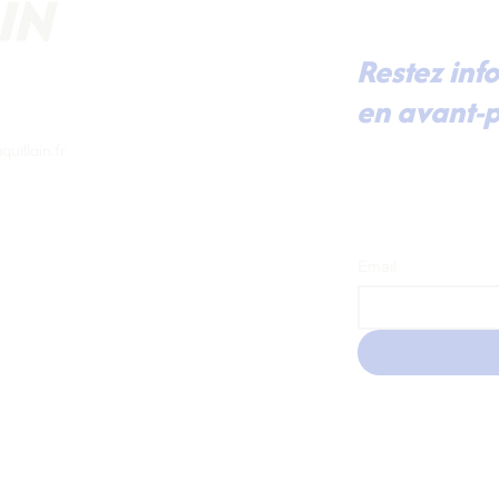
Restez inf
en avant-p
Pour recevoir dir
uillain.fr
mes dernières actu
prochaines renco
à ma lettre d'inf
Email