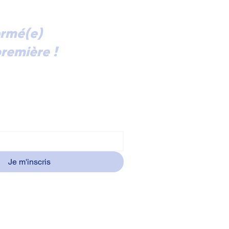
ormé(e)
remière !
ectement dans votre boîte mail
alités et les invitations à nos
ntres à Courbevoie, abonnez-vous
ormation.
Je m'inscris