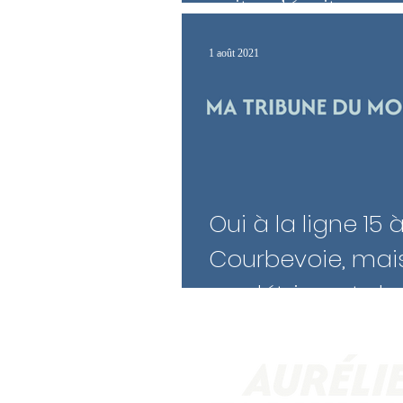
suite s’écrit avec
1 août 2021
Oui à la ligne 15 
Courbevoie, mais pas
au détriment du
de vie !