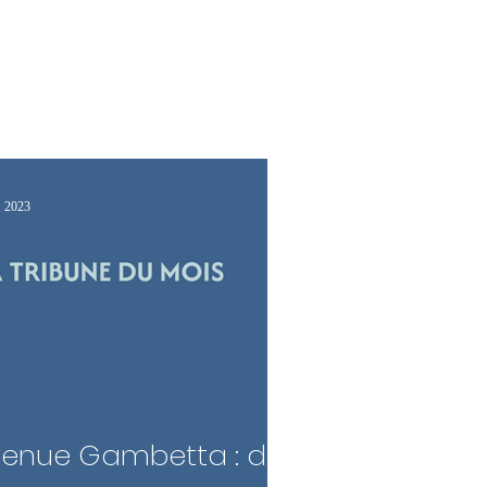
équipe
Mon parcours
Mes actualités
Contactez-moi
. 2023
enue Gambetta : des