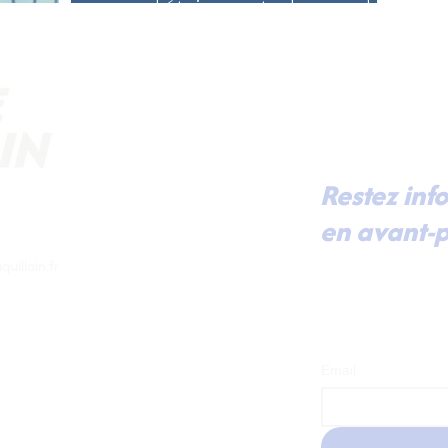
au détriment du cadre
de vie !
Restez inf
en avant-p
Pour recevoir dir
uillain.fr
mes dernières actu
prochaines renco
à ma lettre d'inf
Email