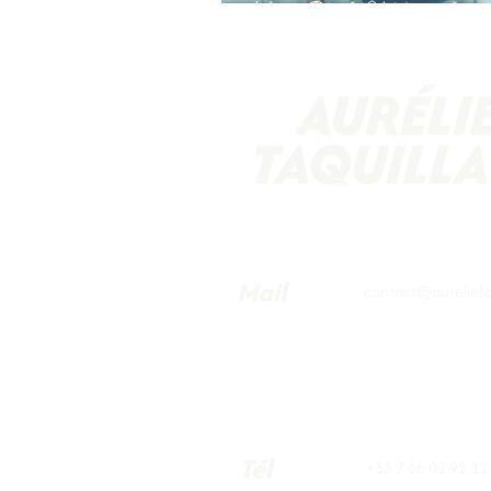
Les Genêts
Mail
contact@aurelietaq
Tél
+33 7 66 02 92 11