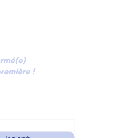
ormé(e)
remière !
ectement dans votre boîte mail
alités et les invitations à nos
ntres à Courbevoie, abonnez-vous
ormation.
Je m'inscris