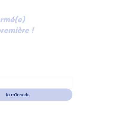
ormé(e)
remière !
ectement dans votre boîte mail
alités et les invitations à nos
ntres à Courbevoie, abonnez-vous
ormation.
Je m'inscris