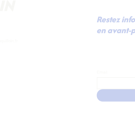
Restez inf
en avant-p
Pour recevoir dir
uillain.fr
mes dernières actu
prochaines renco
à ma lettre d'inf
Email