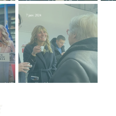
velli
Voeux Maud Brégeon
V
7 janv. 2024
n IdF
Invitation