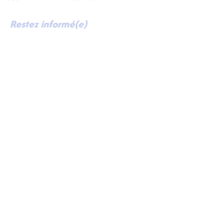
Restez informé(e)
en avant-première !
Pour recevoir directement dans votre
boîte mail mes dernières actualités et les
invitations à nos prochaines rencontres à
Courbevoie, abonnez-vous à ma lettre
d'information.
Email
Je m'inscris