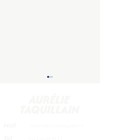
À venir ...
Mail
contact@aurelietaquillain.fr
Ma vision pour
Courbevoie
Tél
+33 7 66 02 92 11