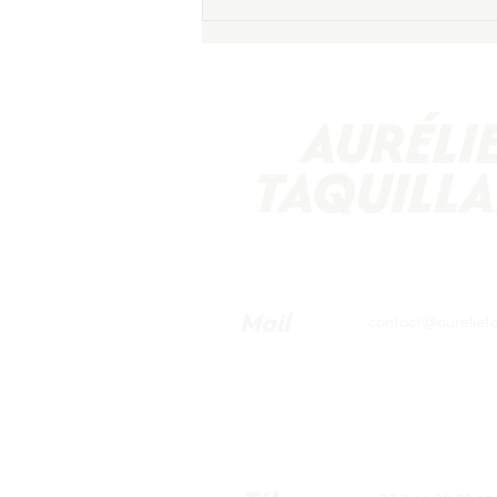
Courbevoie sous la chaleur :
pour un vrai plan d’adaptation
Mail
contact@aurelietaq