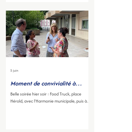
5 juin
Moment de convivialité à
Courbevoie !
Belle soirée hier soir : Food Truck, place
Hérold, avec l'Harmonie municipale, puis à
Bécon pour une fête des voisins pleine de
convivialité.