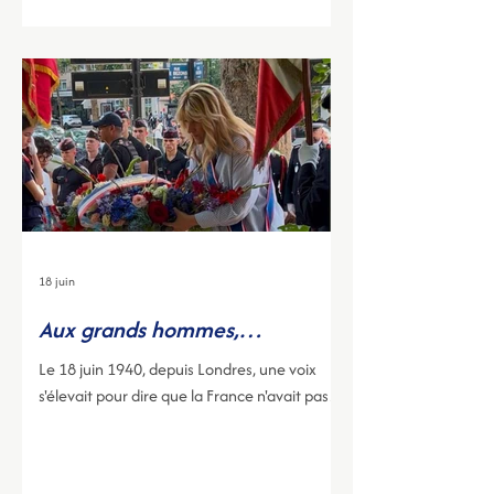
18 juin
Aux grands hommes,
Courbevoie reconnaissante.
Le 18 juin 1940, depuis Londres, une voix
s'élevait pour dire que la France n'avait pas
perdu la guerre.