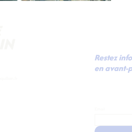
Voeux Xavier Iacovelli
Restez inf
en avant-p
Pour recevoir dir
uillain.fr
mes dernières actu
prochaines renco
à ma lettre d'inf
Email