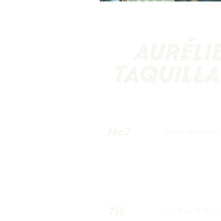
SIA 2024
Mail
contact@aurelietaq
Tél
+33 7 66 02 92 11