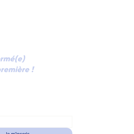
ormé(e)
remière !
ectement dans votre boîte mail
alités et les invitations à nos
ntres à Courbevoie, abonnez-vous
ormation.
Je m'inscris