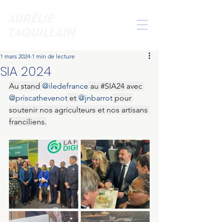
AURÉLIE
TAQUILLAIN
1 mars 2024
1 min de lecture
SIA 2024
Au stand 
@iledefrance
 au 
#SIA24
 avec 
@priscathevenot
 et 
@jnbarrot
 pour 
soutenir nos agriculteurs et nos artisans 
franciliens.