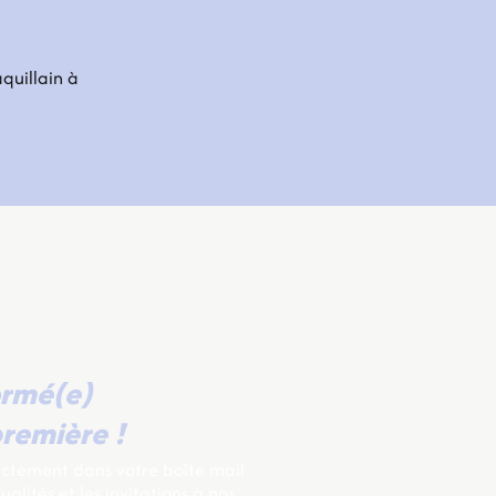
quillain à
ormé(e)
remière !
ectement dans votre boîte mail
alités et les invitations à nos