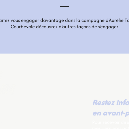
aitez vous engager davantage dans la campagne d'Aurélie Ta
Courbevoie découvrez d'autres façons de s'engager
Restez inf
en avant-p
Pour recevoir dir
uillain.fr
mes dernières actu