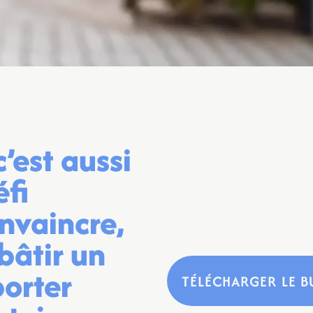
’est aussi
éfi
onvaincre,
bâtir un
porter
TÉLÉCHARGER LE B