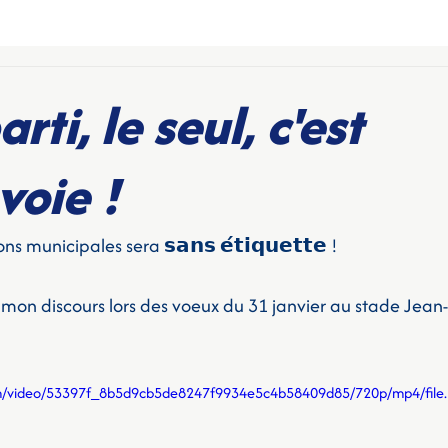
rti, le seul, c'est
voie !
s municipales sera 𝘀𝗮𝗻𝘀 𝗲́𝘁𝗶𝗾𝘂𝗲𝘁𝘁𝗲 !
e mon discours lors des voeux du 31 janvier au stade Jean-P
.com/video/53397f_8b5d9cb5de8247f9934e5c4b58409d85/720p/mp4/file