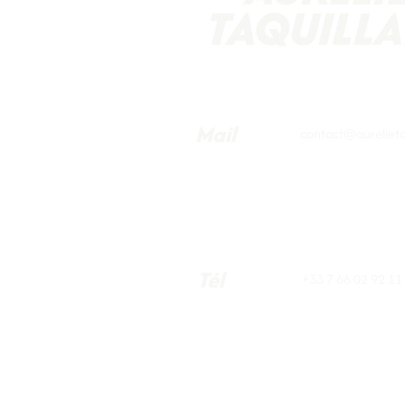
Courbevoie sous la chaleur :
pour un vrai plan d’adaptation
Mail
contact@aurelietaq
Tél
+33 7 66 02 92 11