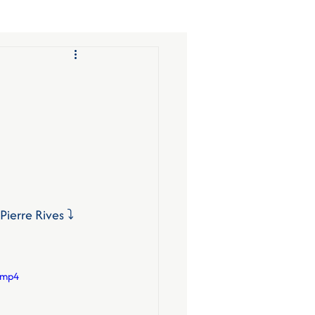
ierre Rives ⤵️
.mp4