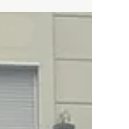
les 10 ans des Fous Rires à Courbevoie ! 🎉