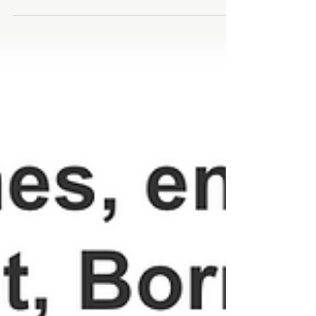
commerces à Courbevoie !
Pour une ville plus agréable, plus sûre et
plus dynamique, il faut un tissu commercial
vivant et diversifié. C’est le cœur battant
d’un quartier.